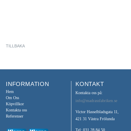
TILLBAKA
INFORMATION
KONTAKT
Hem
Kontakta oss på:
Om Oss
info@madrassfabriken.se
Köpvillkor
Kontakta oss
Victor Hasselbladsgata 11,
Referenser
421 31 Västra Frölunda
Tel: 031 28 84 50